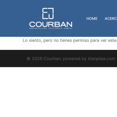
Saltar
al
contenido
HOME
ACERC
Lo siento, pero no tienes permiso para ver este
© 2026 Courban. powered by bienpilas.com