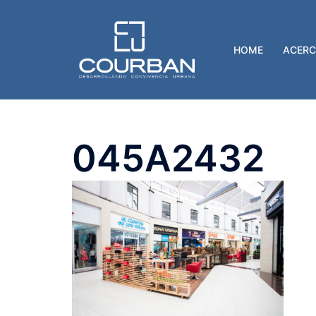
Saltar
al
contenido
HOME
ACERC
045A2432